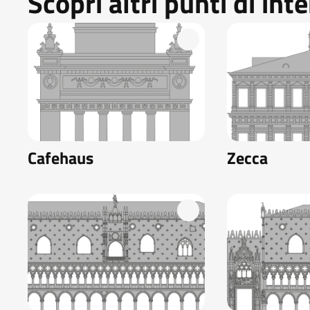
Scopri altri punti di int
Cafehaus
Zecca