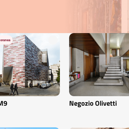
poranea
M9
Negozio Olivetti