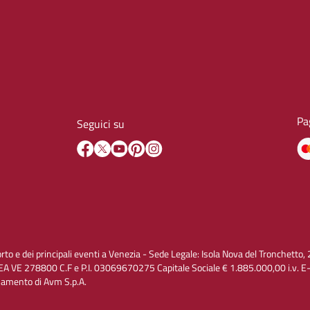
Pa
Seguici su
orto e dei principali eventi a Venezia - Sede Legale: Isola Nova del Tronchet
A VE 278800 C.F e P.I. 03069670275 Capitale Sociale € 1.885.000,00 i.v. 
inamento di Avm S.p.A.