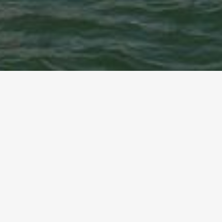
Ci sono molti modi per
raggiungere Venezia.
Arrivare in aereo
Aeroporto Marco Polo
Aeroporto Canova