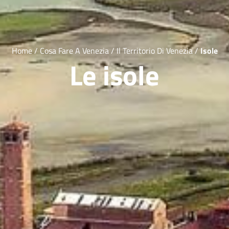
Home
/
Cosa Fare A Venezia
/
Il Territorio Di Venezia
/
Isole
Le isole