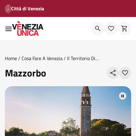
Città di Venezia
Home
/
Cosa Fare A Venezia
/
Il Territorio Di
Venezia
/
Isole
/
Mazzorbo
Mazzorbo