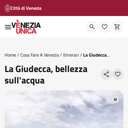
Città di Venezia
Home
/
Cosa Fare A Venezia
/
Itinerari
/
La Giudecca
Bellezza Sull Acqua
La Giudecca, bellezza
sull'acqua