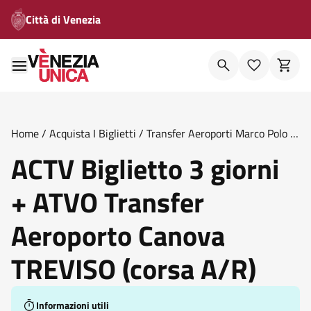
Città di Venezia
Home
/
Acquista I Biglietti
/
Transfer Aeroporti Marco Polo E
Canova
/
Actv Biglietto 3 Giorni Atvo Transfer Aeroporto
ACTV Biglietto 3 giorni
Canova Treviso Corsa A R
+ ATVO Transfer
Aeroporto Canova
TREVISO (corsa A/R)
Informazioni utili