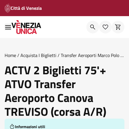
Città di Venezia
Home
/
Acquista I Biglietti
/
Transfer Aeroporti Marco Polo E
Canova
/
Actv 2 Biglietti 75 Atvo Transfer Aeroporto
ACTV 2 Biglietti 75'+
Canova Treviso Corsa A R
ATVO Transfer
Aeroporto Canova
TREVISO (corsa A/R)
Informazioni utili