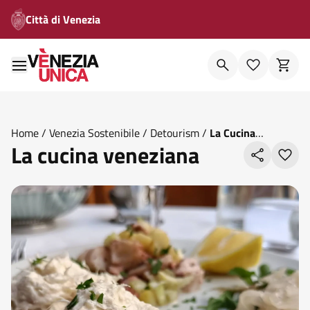
Città di Venezia
Home
/
Venezia Sostenibile
/
Detourism
/
La Cucina
La cucina veneziana
Veneziana