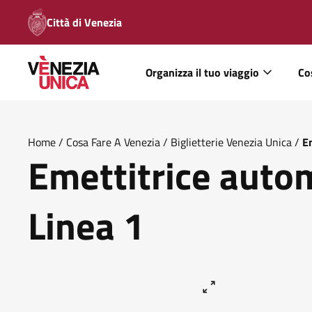
Città di Venezia
Organizza il tuo viaggio
Co
Home
/
Cosa Fare A Venezia
/
Biglietterie Venezia Unica
/
E
Emettitrice autom
Linea 1