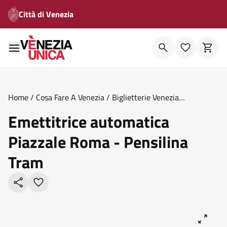
Città di Venezia
Home
/
Cosa Fare A Venezia
/
Biglietterie Venezia
Unica
/
Emettitrice Automatica Piazzale Roma Pensilina
Emettitrice automatica
Tram
Piazzale Roma - Pensilina
Tram