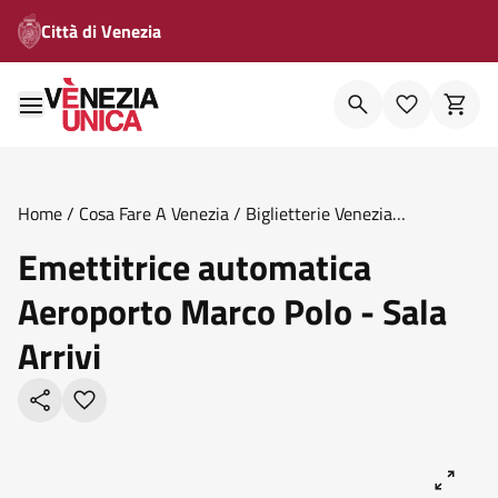
Città di Venezia
Home
/
Cosa Fare A Venezia
/
Biglietterie Venezia
Unica
/
Emettitrice Automatica Aeroporto Marco Polo Sala
Emettitrice automatica
Arrivi
Aeroporto Marco Polo - Sala
Arrivi