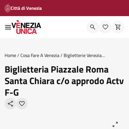
Città di Venezia
Home
/
Cosa Fare A Venezia
/
Biglietterie Venezia
Unica
/
Biglietteria Piazzale Roma Santa Chiara C O
Biglietteria Piazzale Roma
Approdo Actv F G
Santa Chiara c/o approdo Actv
F-G