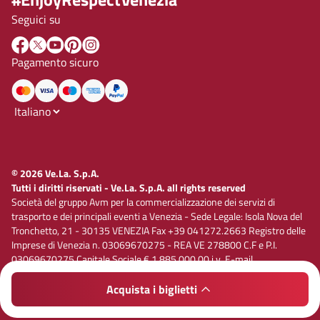
Seguici su
Pagamento sicuro
© 2026 Ve.La. S.p.A.
Tutti i diritti riservati - Ve.La. S.p.A. all rights reserved
Società del gruppo Avm per la commercializzazione dei servizi di
trasporto e dei principali eventi a Venezia - Sede Legale: Isola Nova del
Tronchetto, 21 - 30135 VENEZIA Fax +39 041272.2663 Registro delle
Imprese di Venezia n. 03069670275 - REA VE 278800 C.F e P.I.
03069670275 Capitale Sociale € 1.885.000,00 i.v. E-mail
vela@velaspa.com. PEC velaspa@legalmail.it Società soggetta
all’attività di direzione e coordinamento di Avm S.p.A.
Acquista i biglietti
Privacy policy
Cookie policy