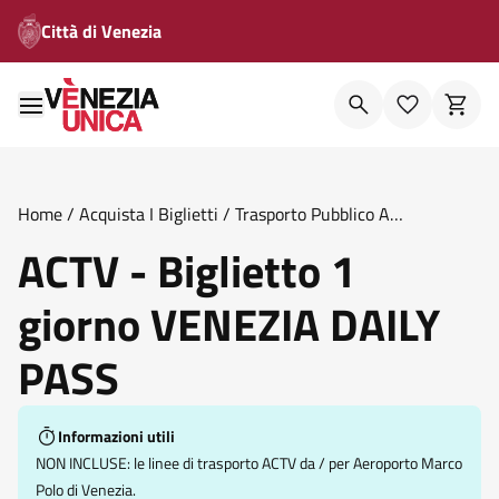
Città di Venezia
Home
/
Acquista I Biglietti
/
Trasporto Pubblico A
Venezia
/
Actv Biglietto 1 Giorno Venezia Daily Pass
ACTV - Biglietto 1
giorno VENEZIA DAILY
PASS
Informazioni utili
NON INCLUSE: le linee di trasporto ACTV da / per Aeroporto Marco
Polo di Venezia.