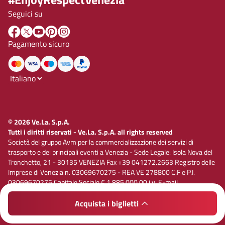
Seguici su
Pagamento sicuro
© 2026 Ve.La. S.p.A.
Tutti i diritti riservati - Ve.La. S.p.A. all rights reserved
Società del gruppo Avm per la commercializzazione dei servizi di
trasporto e dei principali eventi a Venezia - Sede Legale: Isola Nova del
Tronchetto, 21 - 30135 VENEZIA Fax +39 041272.2663 Registro delle
Imprese di Venezia n. 03069670275 - REA VE 278800 C.F e P.I.
03069670275 Capitale Sociale € 1.885.000,00 i.v. E-mail
vela@velaspa.com. PEC velaspa@legalmail.it Società soggetta
all’attività di direzione e coordinamento di Avm S.p.A.
Acquista i biglietti
Privacy policy
Cookie policy