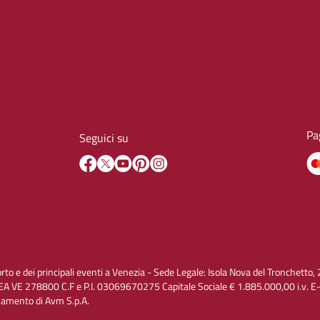
Pa
Seguici su
orto e dei principali eventi a Venezia - Sede Legale: Isola Nova del Tronchet
A VE 278800 C.F e P.I. 03069670275 Capitale Sociale € 1.885.000,00 i.v. 
inamento di Avm S.p.A.