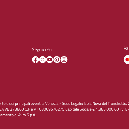
Pa
Seguici su
orto e dei principali eventi a Venezia - Sede Legale: Isola Nova del Tronchet
A VE 278800 C.F e P.I. 03069670275 Capitale Sociale € 1.885.000,00 i.v. 
inamento di Avm S.p.A.