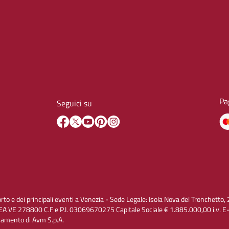
Pa
Seguici su
orto e dei principali eventi a Venezia - Sede Legale: Isola Nova del Tronchet
A VE 278800 C.F e P.I. 03069670275 Capitale Sociale € 1.885.000,00 i.v. 
inamento di Avm S.p.A.