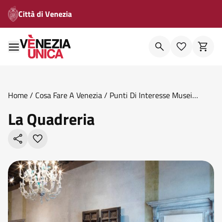
Città di Venezia
Home
/
Cosa Fare A Venezia
/
Punti Di Interesse Musei
Civici
/
La Quadreria
La Quadreria