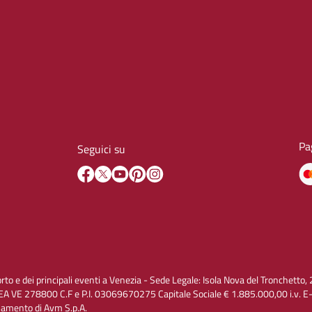
Pa
Seguici su
orto e dei principali eventi a Venezia - Sede Legale: Isola Nova del Tronchet
A VE 278800 C.F e P.I. 03069670275 Capitale Sociale € 1.885.000,00 i.v. 
inamento di Avm S.p.A.