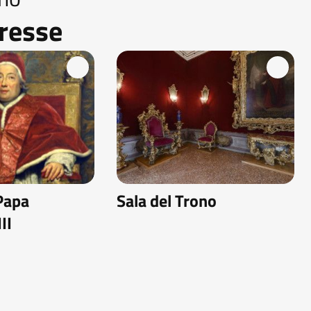
eresse
 Papa
Sala del Trono
II