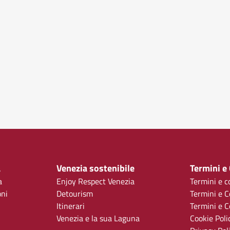
a
Venezia sostenibile
Termini e
a
Enjoy Respect Venezia
Termini e c
oni
Detourism
Termini e C
Itinerari
Termini e Co
Venezia e la sua Laguna
Cookie Poli