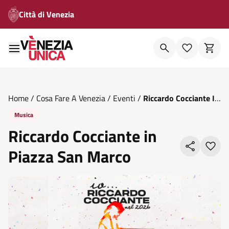
Città di Venezia
Home
/
Cosa Fare A Venezia
/
Eventi
/
Riccardo Cocciante In
Piazza San Marco
Musica
Riccardo Cocciante in
Piazza San Marco