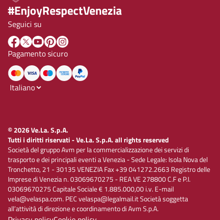
#EnjoyRespectVenezia
Seguici su
Pagamento sicuro
© 2026 Ve.La. S.p.A.
Tutti i diritti riservati - Ve.La. S.p.A. all rights reserved
Società del gruppo Avm per la commercializzazione dei servizi di
trasporto e dei principali eventi a Venezia - Sede Legale: Isola Nova del
Tronchetto, 21 - 30135 VENEZIA Fax +39 041272.2663 Registro delle
Imprese di Venezia n. 03069670275 - REA VE 278800 C.F e P.I.
03069670275 Capitale Sociale € 1.885.000,00 i.v. E-mail
vela@velaspa.com. PEC velaspa@legalmail.it Società soggetta
all’attività di direzione e coordinamento di Avm S.p.A.
Privacy policy
Cookie policy