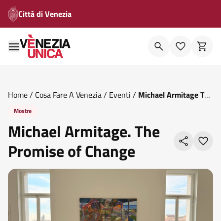
Città di Venezia
Home
/
Cosa Fare A Venezia
/
Eventi
/
Michael Armitage The
Promise Of Change
Mostre
Michael Armitage. The
Promise of Change