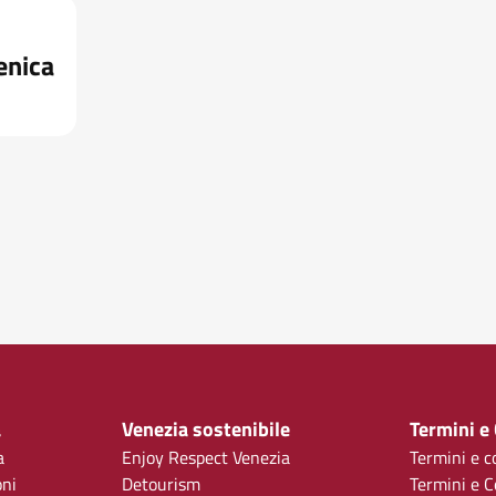
enica
a
Venezia sostenibile
Termini e
a
Enjoy Respect Venezia
Termini e c
oni
Detourism
Termini e C