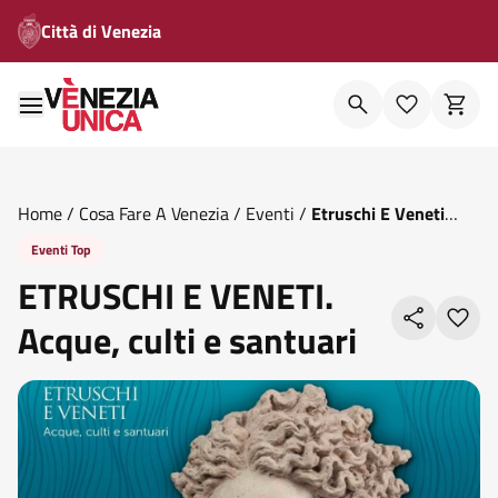
Città di Venezia
Home
/
Cosa Fare A Venezia
/
Eventi
/
Etruschi E Veneti
Acque Culti E Santuari
Eventi Top
ETRUSCHI E VENETI.
Acque, culti e santuari