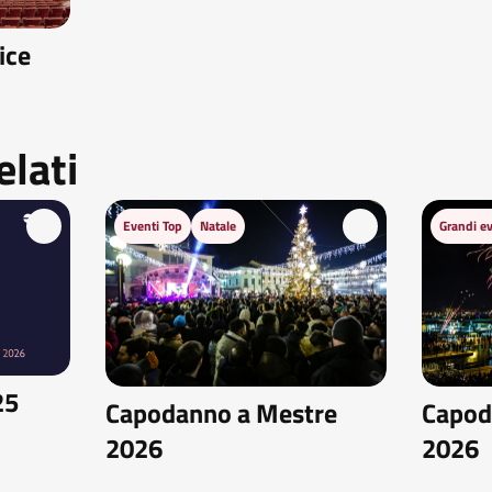
ice
elati
Eventi Top
Natale
Grandi ev
25
Capodanno a Mestre
Capod
2026
2026