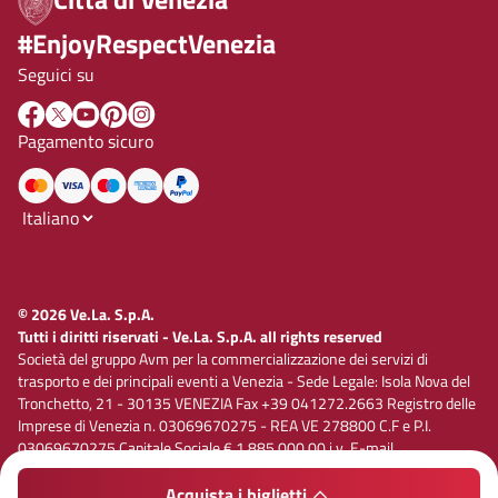
#EnjoyRespectVenezia
Seguici su
Pagamento sicuro
© 2026 Ve.La. S.p.A.
Tutti i diritti riservati - Ve.La. S.p.A. all rights reserved
Società del gruppo Avm per la commercializzazione dei servizi di
trasporto e dei principali eventi a Venezia - Sede Legale: Isola Nova del
Tronchetto, 21 - 30135 VENEZIA Fax +39 041272.2663 Registro delle
Imprese di Venezia n. 03069670275 - REA VE 278800 C.F e P.I.
03069670275 Capitale Sociale € 1.885.000,00 i.v. E-mail
vela@velaspa.com. PEC velaspa@legalmail.it Società soggetta
all’attività di direzione e coordinamento di Avm S.p.A.
Acquista i biglietti