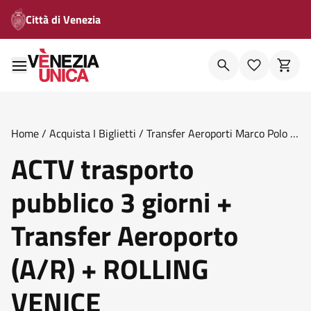
Città di Venezia
Home
/
Acquista I Biglietti
/
Transfer Aeroporti Marco Polo E
Canova
/
Actv Trasporto Pubblico 3 Giorni Transfer
ACTV trasporto
Aeroporto A R Rolling Venice
pubblico 3 giorni +
Transfer Aeroporto
(A/R) + ROLLING
VENICE