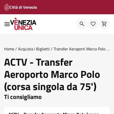
Città di Venezia
Home
/
Acquista I Biglietti
/
Transfer Aeroporti Marco Polo E
Canova
/
Actv Transfer Aeroporto Marco Polo Corsa
ACTV - Transfer
Singola Da 75
Aeroporto Marco Polo
(corsa singola da 75')
Ti consigliamo