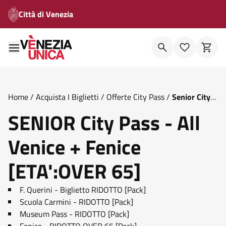
Città di Venezia
Home
/
Acquista I Biglietti
/
Offerte City Pass
/
Senior City
Pass All Venice Fenice Eta Over 65
SENIOR City Pass - All
Venice + Fenice
[ETA':OVER 65]
F. Querini - Biglietto RIDOTTO [Pack]
Scuola Carmini - RIDOTTO [Pack]
Museum Pass - RIDOTTO [Pack]