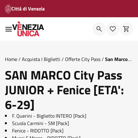
Città di Venezia
Home
/
Acquista I Biglietti
/
Offerte City Pass
/
San Marco
City Pass Junior Fenice Eta 6 29
SAN MARCO City Pass
JUNIOR + Fenice [ETA':
6-29]
F. Querini - Biglietto INTERO [Pack]
Scuola Carmini - SM [Pack]
Fenice - RIDOTTO [Pack]