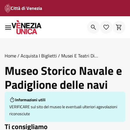
Città di Venezia
Home
/
Acquista I Biglietti
/
Musei E Teatri Di
Venezia
/
Museo Storico Navale E Padiglione Delle Navi
Museo Storico Navale e
Padiglione delle navi
Informazioni utili
VERIFICARE sul sito del museo le eventuali ulteriori agevolazioni
riconosciute
Ti consigliamo