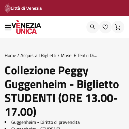
Città di Venezia
Home
/
Acquista I Biglietti
/
Musei E Teatri Di
Venezia
/
Collezione Peggy Guggenheim Biglietto Studenti
Collezione Peggy
Ore 13 00 17 00
Guggenheim - Biglietto
STUDENTI (ORE 13.00-
17.00)
Guggenheim - Diritto di prevendita