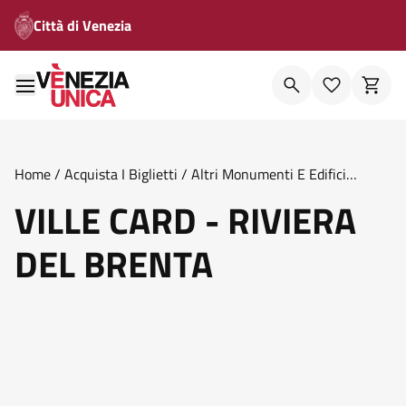
Città di Venezia
Home
/
Acquista I Biglietti
/
Altri Monumenti E Edifici
Storici
/
Ville Card Riviera Del Brenta
VILLE CARD - RIVIERA
DEL BRENTA