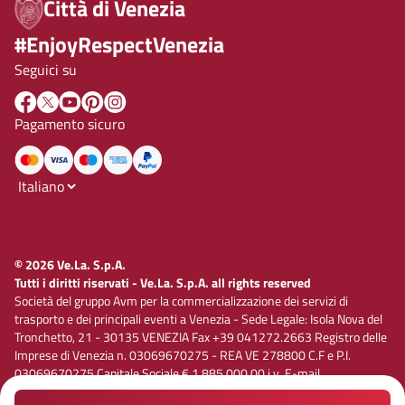
Città di Venezia
#EnjoyRespectVenezia
Seguici su
Pagamento sicuro
© 2026 Ve.La. S.p.A.
Tutti i diritti riservati - Ve.La. S.p.A. all rights reserved
Società del gruppo Avm per la commercializzazione dei servizi di
trasporto e dei principali eventi a Venezia - Sede Legale: Isola Nova del
Tronchetto, 21 - 30135 VENEZIA Fax +39 041272.2663 Registro delle
Imprese di Venezia n. 03069670275 - REA VE 278800 C.F e P.I.
03069670275 Capitale Sociale € 1.885.000,00 i.v. E-mail
vela@velaspa.com. PEC velaspa@legalmail.it Società soggetta