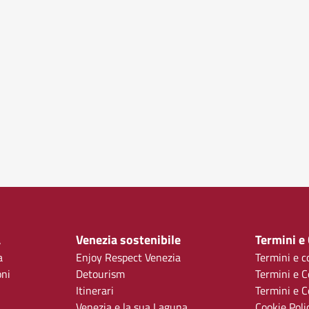
a
Venezia sostenibile
Termini e
a
Enjoy Respect Venezia
Termini e c
oni
Detourism
Termini e C
Itinerari
Termini e Co
Venezia e la sua Laguna
Cookie Poli