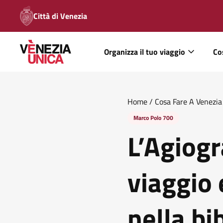
Città di Venezia
Organizza il tuo viaggio
Co
Home
/
Cosa Fare A Venezia
Ludovico Jacobilli
Marco Polo 700
L’Agiogra
viaggio 
nella bi