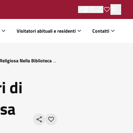
IT
Visitatori abituali e residenti
Contatti
Religiosa Nella Biblioteca Di
i di
osa