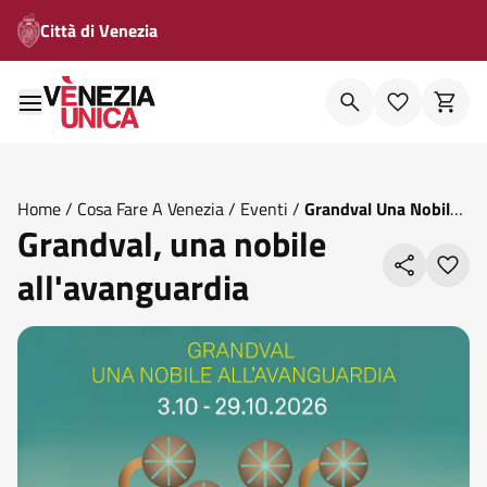
Città di Venezia
Home
/
Cosa Fare A Venezia
/
Eventi
/
Grandval Una Nobile
Grandval, una nobile
All Avanguardia
all'avanguardia