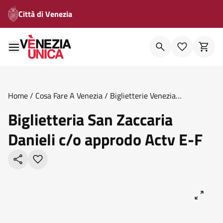
Città di Venezia
Home
/
Cosa Fare A Venezia
/
Biglietterie Venezia
Unica
/
Biglietteria San Zaccaria Danieli C O Approdo Actv E
Biglietteria San Zaccaria
F
Danieli c/o approdo Actv E-F