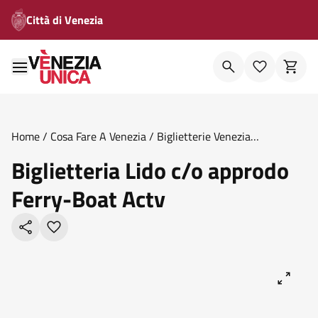
Città di Venezia
Home
/
Cosa Fare A Venezia
/
Biglietterie Venezia
Unica
/
Biglietteria Lido C O Approdo Ferry Boat Actv
Biglietteria Lido c/o approdo
Ferry-Boat Actv