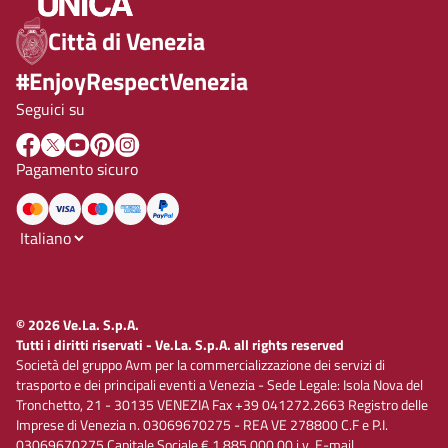
Città di Venezia
#EnjoyRespectVenezia
Seguici su
Pagamento sicuro
© 2026 Ve.La. S.p.A.
Tutti i diritti riservati - Ve.La. S.p.A. all rights reserved
Società del gruppo Avm per la commercializzazione dei servizi di
trasporto e dei principali eventi a Venezia - Sede Legale: Isola Nova del
Tronchetto, 21 - 30135 VENEZIA Fax +39 041272.2663 Registro delle
Imprese di Venezia n. 03069670275 - REA VE 278800 C.F e P.I.
03069670275 Capitale Sociale € 1.885.000,00 i.v. E-mail